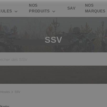
NOS
NOS
SAV
expand_more
expand_more
CULES
PRODUITS
MARQUES
SSV
hicules
SSV
ltats