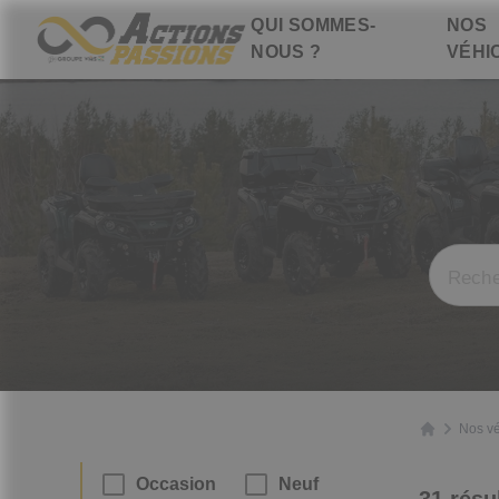
Panneau de gestion des cookies
NOS
QUI SOMMES-
VÉHI
NOUS ?
Nos vé
Occasion
Neuf
31 résu