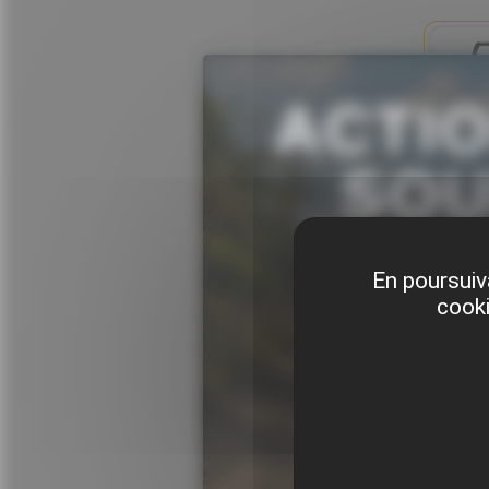
ACTI
MAV
SOU
T
Marqu
23 9
En poursuiva
cooki
Vos concessions s
inclus pour la con
MAVE
Marqu