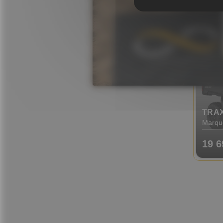
17 9
TRAX
Marqu
19 6