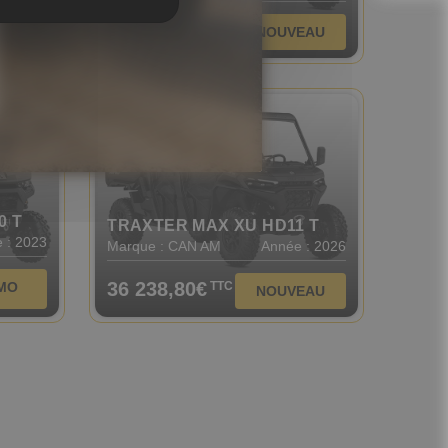
16 799,00€
TTC
EAU
NOUVEAU
stock
0 T
TRAXTER MAX XU HD11 T
 : 2023
Marque : CAN AM
Année : 2026
36 238,80€
MO
TTC
NOUVEAU