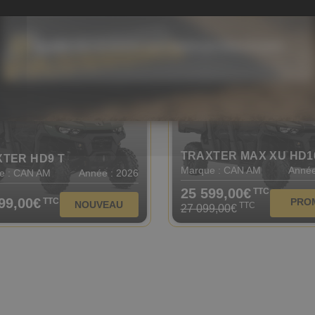
99,00€
15 999,00€
TTC
TTC
PROMO
NOUV
J'accepte que mes données soient utilisées par Actions-Passions
En 
TRAXTER MAX XU HD1
TER HD9 T
Marque : CAN AM
Année
e : CAN AM
Année : 2026
25 599,00€
TTC
99,00€
TTC
PRO
NOUVEAU
TTC
27 099,00
€