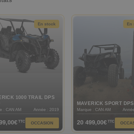
En stock
En 
RICK 1000 TRAIL DPS
9
MAVERICK SPORT DPS
e : CAN AM
Année : 2019
Marque : CAN AM
Année
99,00€
20 499,00€
TTC
TTC
OCCASION
OCCA